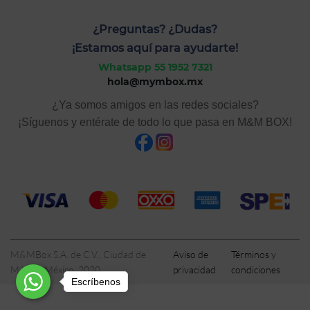
¿Preguntas? ¿Dudas?
¡Estamos aquí para ayudarte!
Whatsapp 55 1952 7321
hola@mymbox.mx
¿Ya somos amigos en las redes sociales?
¡Síguenos y entérate de todo lo que pasa en M&M BOX!
M&MBox S.A. de C.V., Ciudad de
Aviso de
Términos y
México, México, 2020
privacidad
condiciones
Escríbenos