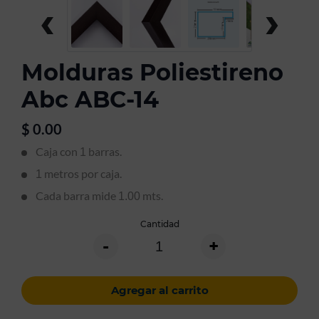
‹
›
Molduras Poliestireno
Abc ABC-14
$
0.00
Caja con
barras.
1
metros por caja.
1
Cada barra mide
mts.
1.00
Cantidad
-
+
Agregar al carrito