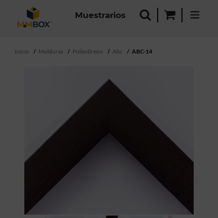
Muestrarios
Inicio
Molduras
Poliestireno
Abc
ABC-14