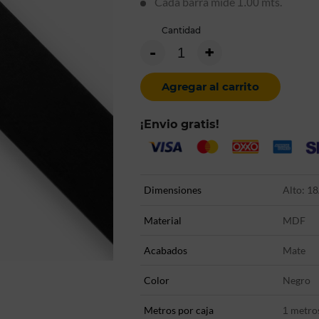
Cada barra mide
mts.
1.00
Cantidad
-
+
Agregar al carrito
¡Envio gratis!
Dimensiones
Alto: 18
Material
MDF
Acabados
Mate
Color
Negro
Metros por caja
metro
1