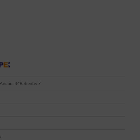
Ancho: 44
Batiente: 7
s