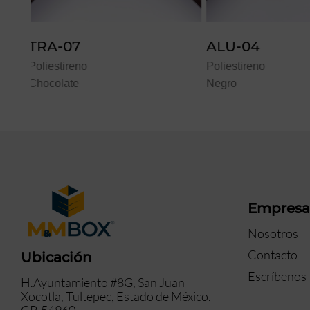
ALU-04
FX-16
Poliestireno
Poliestireno
Negro
Negro
Empres
Nosotros
Contacto
Ubicación
Escríbenos
H.Ayuntamiento #8G, San Juan
Xocotla, Tultepec, Estado de México.
CP. 54960