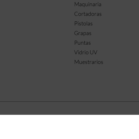
Maquinaria
Cortadoras
Pistolas
Grapas
Puntas
Vidrio UV
Muestrarios