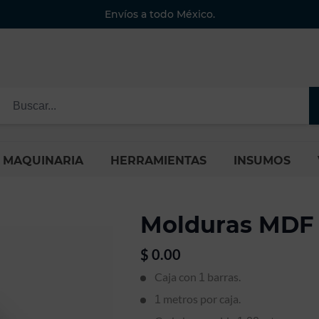
Envíos a todo México.
MAQUINARIA
HERRAMIENTAS
INSUMOS
Molduras MDF
$
0.00
Caja con
barras.
1
metros por caja.
1