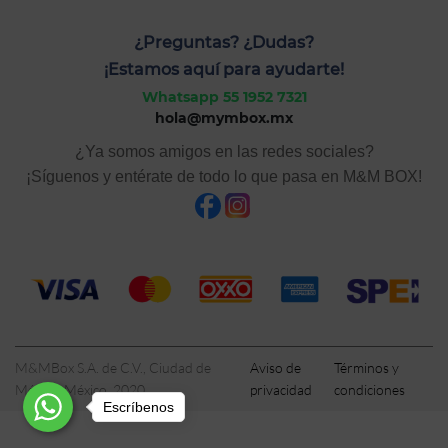
¿Preguntas? ¿Dudas?
¡Estamos aquí para ayudarte!
Whatsapp 55 1952 7321
hola@mymbox.mx
¿Ya somos amigos en las redes sociales?
¡Síguenos y entérate de todo lo que pasa en M&M BOX!
M&MBox S.A. de C.V., Ciudad de
Aviso de
Términos y
México, México, 2020
privacidad
condiciones
Escríbenos