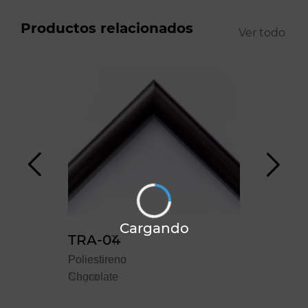
Productos relacionados
Ver todo
Cargando
TRA-01
TRA-04
TR
Poliestireno
Poliestireno
Polie
Negro
Chocolate
Noga