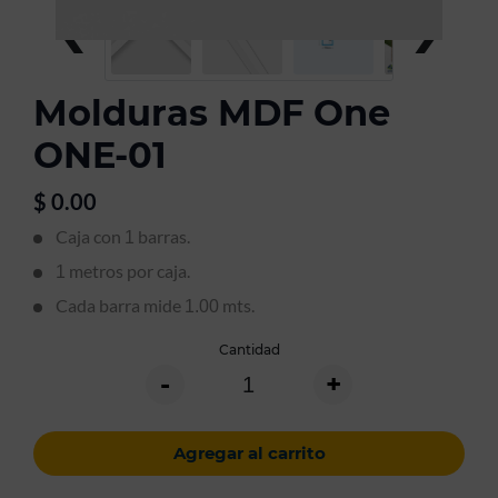
‹
›
Molduras MDF One
ONE-01
$
0.00
Caja con
barras.
1
metros por caja.
1
Cada barra mide
mts.
1.00
Cantidad
-
+
Agregar al carrito