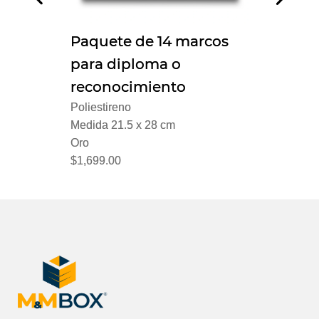
Paquete de 14 marcos
Paquete de 14 marcos
para diploma o
para diploma o
reconocimiento
reconocimiento
Poliestireno
Poliestireno
Medida 21.5 x 28 cm
Medida 21.5 x 28 cm
Oro
Oro
$1,699.00
$1,699.00