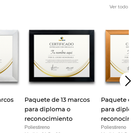
Ver todo
 de 13 marcos
Paquete de 13 marcos
P
ploma o
para diploma o
p
cimiento
reconocimiento
r
o
Poliestireno
P