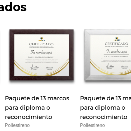
nados
 marcos
Paquete de 13 marcos
Paquete
o
para diploma o
para di
to
reconocimiento
recono
Poliestireno
Poliestiren