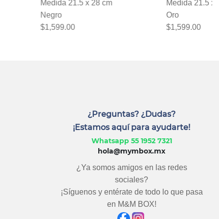
5 x 28 cm
Medida 21.5 x 28 cm
M
Oro
G
$1,599.00
$
¿Preguntas? ¿Dudas?
¡Estamos aquí para ayudarte!
Whatsapp 55 1952 7321
hola@mymbox.mx
¿Ya somos amigos en las redes
sociales?
¡Síguenos y entérate de todo lo que pasa
en M&M BOX!