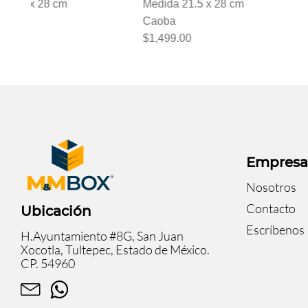
Medida 21.5 x 28 cm
Medida 21.5 x 28 c
Caoba
Chocolate
$1,499.00
$1,499.00
Empres
Nosotros
Contacto
Ubicación
Escríbenos
H.Ayuntamiento #8G, San Juan
Xocotla, Tultepec, Estado de México.
CP. 54960