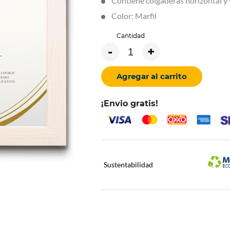
Contiene colgaderas horizontal y 
Color: Marfil
Cantidad
-
+
Agregar al carrito
¡Envio gratis!
Sustentabilidad