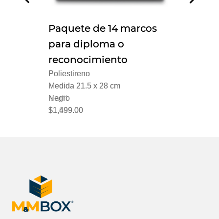
Paquete de 14 marcos
Paquete de 14 marcos
Paq
para diploma o
para diploma o
par
reconocimiento
reconocimiento
rec
Poliestireno
Poliestireno
Polie
Medida 21.5 x 28 cm
Medida 21.5 x 28 cm
Medi
Marfil
Negro
Cao
$1,699.00
$1,499.00
$1,4