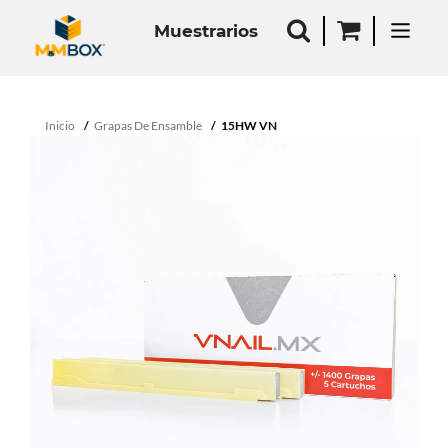
Muestrarios
Inicio
Grapas De Ensamble
15HW VN