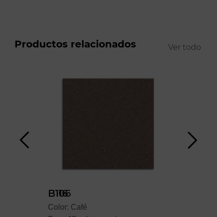
Productos relacionados
Ver todo
B106
B116
B55
Color: Café
Color: Café
Colo