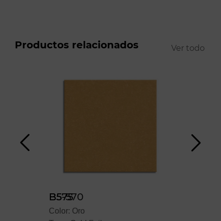
Productos relacionados
Ver todo
B5-570
B575
Color: Oro
Color: Oro