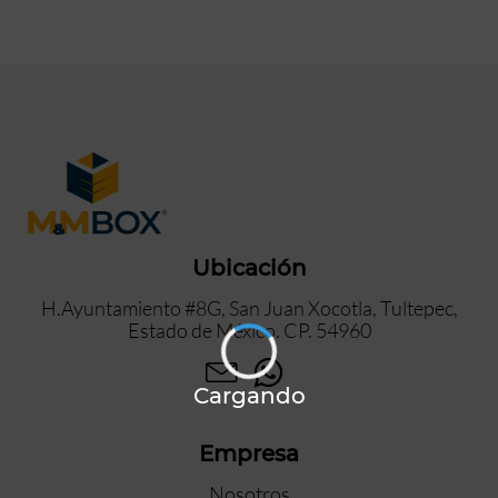
Ubicación
H.Ayuntamiento #8G, San Juan Xocotla, Tultepec,
Estado de México. CP. 54960
Cargando
Empresa
Nosotros