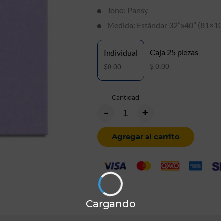
Tono: Pansy
Medida: Estándar 32”x40” (81×10
Caja 25 piezas
Individual
$
$
0.00
0.00
Cantidad
-
+
Agregar al carrito
Cargando