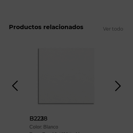
Productos relacionados
Ver todo
B222
B2238
B4
Color: Blanco
Color: Blanco
Colo