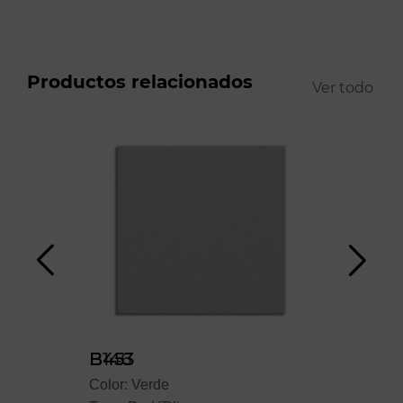
Productos relacionados
Ver todo
B146
B453
B5
Color: Verde
Color: Verde
Colo