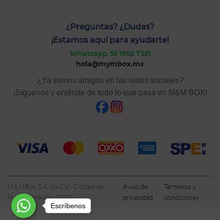
¿Preguntas? ¿Dudas?
¡Estamos aquí para ayudarte!
Whatsapp 55 1952 7321
hola@mymbox.mx
¿Ya somos amigos en las redes sociales?
¡Síguenos y entérate de todo lo que pasa en M&M BOX!
M&MBox S.A. de C.V., Ciudad de
Aviso de
Términos y
México, México, 2020
privacidad
condiciones
Escríbenos