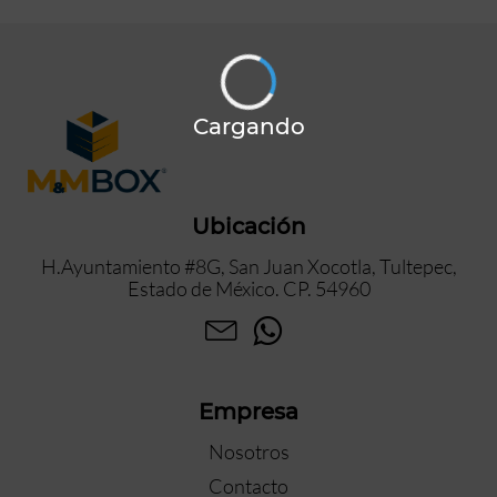
Cargando
Ubicación
H.Ayuntamiento #8G, San Juan Xocotla, Tultepec,
Estado de México. CP. 54960
Empresa
Nosotros
Contacto