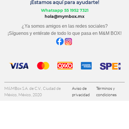
¡Estamos aquí para ayudarte!
Whatsapp 55 1952 7321
hola@mymbox.mx
¿Ya somos amigos en las redes sociales?
¡Síguenos y entérate de todo lo que pasa en M&M BOX!
M&MBox S.A. de C.V., Ciudad de
Aviso de
Términos y
México, México, 2020
privacidad
condiciones